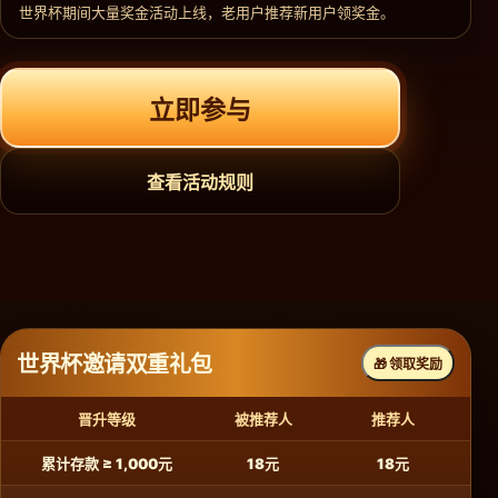
世界杯期间大量奖金活动上线，老用户推荐新用户领奖金。
立即参与
查看活动规则
世界杯邀请双重礼包
🎁 领取奖励
晋升等级
被推荐人
推荐人
累计存款 ≥ 1,000元
18元
18元