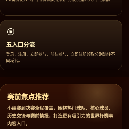
🎯
五入口分流
登录、注册、立即参与、前往参与、立即注册领取分别跳转不
同域名。
赛前焦点推荐
小组赛到决赛全程覆盖，围绕热门球队、核心球员、
历史交锋与赛前情报，打造更有吸引力的世界杯赛事
内容入口。