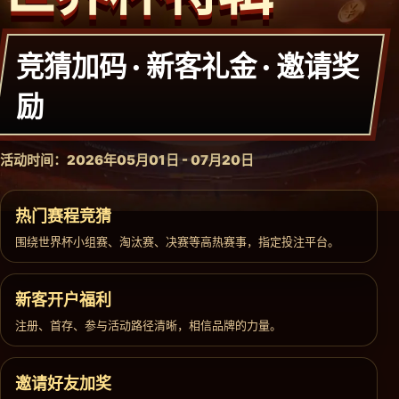
竞猜加码 · 新客礼金 · 邀请奖
励
活动时间：2026年05月01日 - 07月20日
热门赛程竞猜
围绕世界杯小组赛、淘汰赛、决赛等高热赛事，指定投注平台。
新客开户福利
注册、首存、参与活动路径清晰，相信品牌的力量。
邀请好友加奖