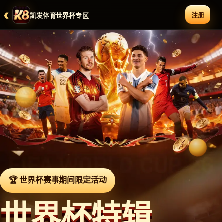
‹
注册
凯发体育世界杯专区
🏆 世界杯赛事期间限定活动
世界杯特辑