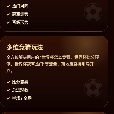
热门对阵
冠军走势
晋级形势
多维竞猜玩法
全方位解决用户的 “世界杯怎么竞猜、世界杯比分预
测、世界杯冠军热门”等流量，落地后直接引导开
户。
比分竞猜
总进球数
半场 / 全场