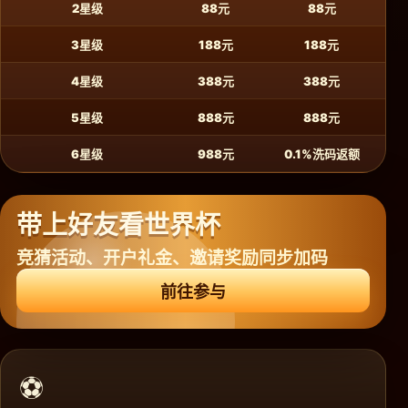
2星级
88元
88元
3星级
188元
188元
4星级
388元
388元
5星级
888元
888元
6星级
988元
0.1%洗码返额
带上好友看世界杯
竞猜活动、开户礼金、邀请奖励同步加码
前往参与
⚽